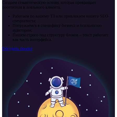
Создаем семантическую основу, которая превращает
посетителя в лояльного клиента.
Работаем по вашему ТЗ или привлекаем нашего SEO-
специалиста;
Погружаемся в специфику бизнеса и психологию
аудитории;
Пишем строго под структуру блоков – текст работает
как часть интерфейса.
Обсудить проект