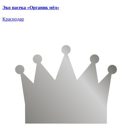
Эко пасека «Органик мёд»
Краснодар