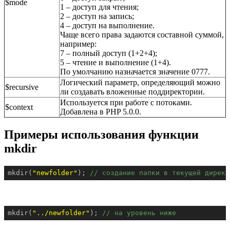
$mode
1 – доступ для чтения;
2 – доступ на запись;
4 – доступ на выполнение.
Чаще всего права задаются составной суммой,
например:
7 – полный доступ (1+2+4);
5 – чтение и выполнение (1+4).
По умолчанию назначается значение 0777.
Логический параметр, определяющий можно
$recursive
ли создавать вложенные поддиректории.
Используется при работе с потоками.
$context
Добавлена в PHP 5.0.0.
Примеры использования функции
mkdir
mkdir(
"newfolder"
); 
// создание папки в текущей директ
mkdir(
"../newfolder"
); 
// на уровень ниже