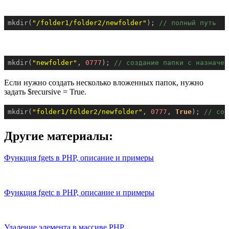
mkdir(
"/folder1/folder2/newfolder"
); 
// полный путь
mkdir(
"newfolder"
, 
0777
); 
// создание папки с назначен
Если нужно создать несколько вложенных папок, нужно
задать $recursive = True.
mkdir(
"folder1/folder2/newfolder"
, 
0777
, 
True
); 
// соз
Другие материалы:
Функция fgets в PHP, описание и примеры
Функция fgetc в PHP, описание и примеры
Удаление элемента в массиве PHP