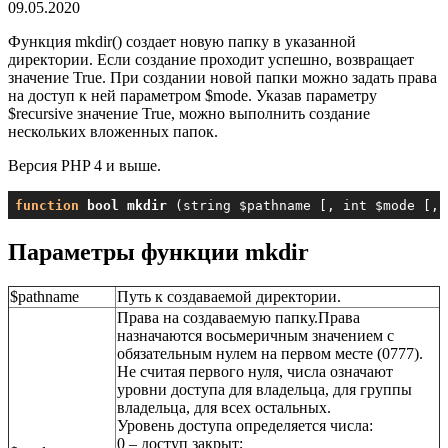
09.05.2020
Функция mkdir() создает новую папку в указанной
директории. Если создание проходит успешно, возвращает
значение True. При создании новой папки можно задать права
на доступ к ней параметром $mode. Указав параметру
$recursive значение True, можно выполнить создание
нескольких вложенных папок.
Версия PHP 4 и выше.
function
bool
mkdir
(string $pathname [, int $mode [, 
Параметры функции mkdir
$pathname
Путь к создаваемой директории.
Права на создаваемую папку.Права
назначаются восьмеричным значением с
обязательным нулем на первом месте (0777).
Не считая первого нуля, числа означают
уровни доступа для владельца, для группы
владельца, для всех остальных.
Уровень доступа определяется числа:
0 – доступ закрыт;