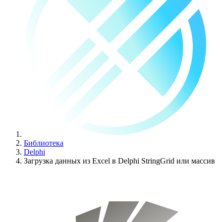
Библиотека
Delphi
Загрузка данных из Excel в Delphi StringGrid или массив