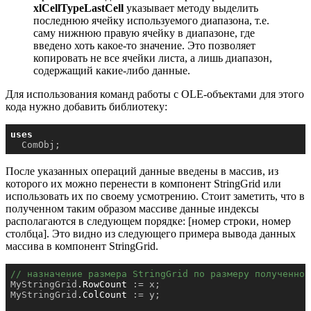
xlCellTypeLastCell
указывает методу выделить
последнюю ячейку используемого диапазона, т.е.
саму нижнюю правую ячейку в диапазоне, где
введено хоть какое-то значение. Это позволяет
копировать не все ячейки листа, а лишь диапазон,
содержащий какие-либо данные.
Для использования команд работы с OLE-объектами для этого
кода нужно добавить библиотеку:
uses
  ComObj;
После указанных операций данные введены в массив, из
которого их можно перенести в компонент StringGrid или
использовать их по своему усмотрению. Стоит заметить, что в
полученном таким образом массиве данные индексы
располагаются в следующем порядке: [номер строки, номер
столбца]. Это видно из следующего примера вывода данных
массива в компонент StringGrid.
// назначение размера StringGrid по размеру полученног
MyStringGrid
.RowCount
 := x;

MyStringGrid
.ColCount
 := y;
