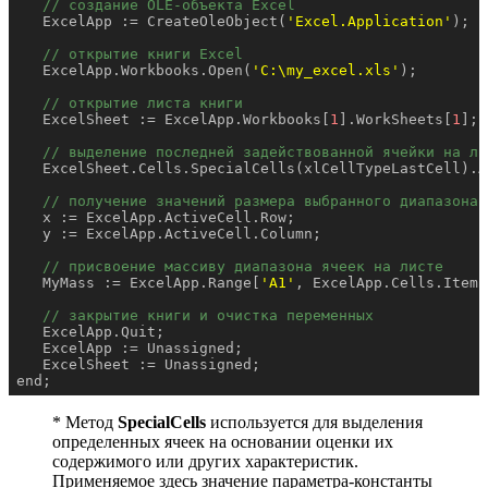
// создание OLE-объекта Excel
   ExcelApp := CreateOleObject(
'Excel.Application'
);

// открытие книги Excel
   ExcelApp.Workbooks.Open(
'C:\my_excel.xls'
);

// открытие листа книги
   ExcelSheet := ExcelApp.Workbooks[
1
].WorkSheets[
1
];

// выделение последней задействованной ячейки на ли
   ExcelSheet.Cells.SpecialCells(xlCellTypeLastCell).Ac
// получение значений размера выбранного диапазона
   x := ExcelApp.ActiveCell.Row;

   y := ExcelApp.ActiveCell.Column;

// присвоение массиву диапазона ячеек на листе
   MyMass := ExcelApp.Range[
'A1'
, ExcelApp.Cells.Item[
// закрытие книги и очистка переменных
   ExcelApp.Quit;

   ExcelApp := Unassigned;

   ExcelSheet := Unassigned;

end;
* Метод
SpecialCells
используется для выделения
определенных ячеек на основании оценки их
содержимого или других характеристик.
Применяемое здесь значение параметра-константы