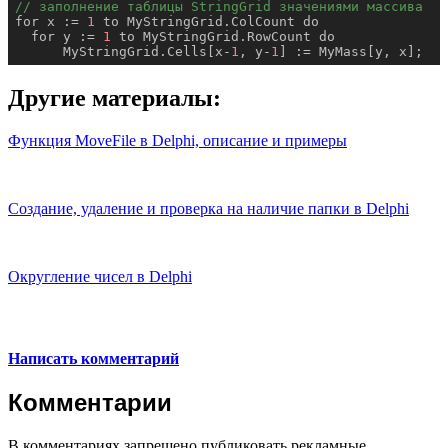
// заполнение таблицы StringGrid значениями массива
for x := 
1
 to MyStringGrid.ColCount do

  for y := 
1
 to MyStringGrid.RowCount do

      MyStringGrid.Cells[x-
1
, y-
1
] := MyMass[y, x];
Другие материалы:
Функция MoveFile в Delphi, описание и примеры
Создание, удаление и проверка на наличие папки в Delphi
Округление чисел в Delphi
Написать комментарий
Комментарии
В комментариях запрещено публиковать рекламные