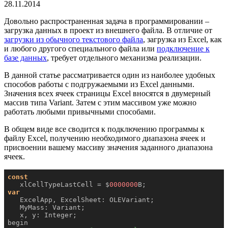
28.11.2014
Довольно распространенная задача в программировании –
загрузка данных в проект из внешнего файла. В отличие от
загрузки из обычного текстового файла
, загрузка из Excel, как
и любого другого специального файла или
подключение к
базе данных
, требует отдельного механизма реализации.
В данной статье рассматривается один из наиболее удобных
способов работы с подгружаемыми из Excel данными.
Значения всех ячеек страницы Excel вносятся в двумерный
массив типа Variant. Затем с этим массивом уже можно
работать любыми привычными способами.
В общем виде все сводится к подключению программы к
файлу Excel, получению необходимого диапазона ячеек и
присвоении вашему массиву значения заданного диапазона
ячеек.
const
   xlCellTypeLastCell = $
0000000
var
   ExcelApp, ExcelSheet: OLEVariant;

   MyMass: Variant;

   x, y: Integer;

begin
