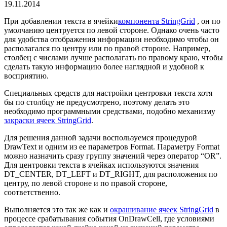
19.11.2014
При добавлении текста в ячейки
компонента StringGrid
, он по
умолчанию центруется по левой стороне. Однако очень часто
для удобства отображения информации необходимо чтобы он
располагался по центру или по правой стороне. Например,
столбец с числами лучше располагать по правому краю, чтобы
сделать такую информацию более наглядной и удобной к
восприятию.
Специальных средств для настройки центровки текста хотя
бы по столбцу не предусмотрено, поэтому делать это
необходимо программными средствами, подобно механизму
закраски ячеек StringGrid
.
Для решения данной задачи воспользуемся процедурой
DrawText и одним из ее параметров Format. Параметру Format
можно назначить сразу группу значений через оператор “OR”.
Для центровки текста в ячейках используются значения
DT_CENTER, DT_LEFT и DT_RIGHT, для расположения по
центру, по левой стороне и по правой стороне,
соответственно.
Выполняется это так же как и
окрашивание ячеек StringGrid
в
процессе срабатывания события OnDrawCell, где условиями