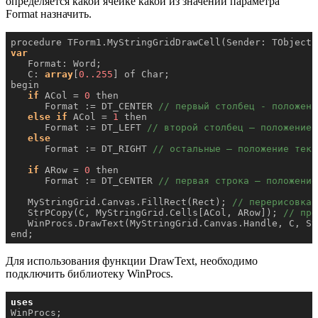
определяется какой ячейке какой из значений параметра
Format назначить.
var
   Format: Word;

   C: 
array
[
0.
.255
] of Char;

begin

if
 ACol = 
0
 then

      Format := DT_CENTER 
// первый столбец - положени
else
if
 ACol = 
1
 then

      Format := DT_LEFT 
// второй столбец – положение 
else
      Format := DT_RIGHT 
// остальные – положение текс
if
 ARow = 
0
 then

      Format := DT_CENTER 
// первая строка – положение
   MyStringGrid.Canvas.FillRect(Rect); 
// перерисовка 
   StrPCopy(C, MyStringGrid.Cells[ACol, ARow]); 
// пре
   WinProcs.DrawText(MyStringGrid.Canvas.Handle, C, St
end;
Для использования функции DrawText, необходимо
подключить библиотеку WinProcs.
uses
WinProcs;