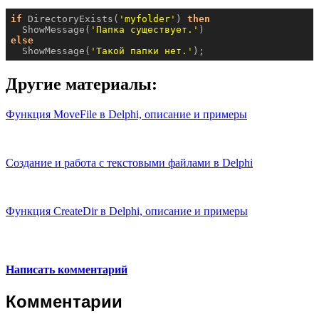
if
 DirectoryExists(
'myfolder'
) 
then
  ShowMessage(
'Папка существует.'
else
  ShowMessage(
'Такой папки нет.'
);
Другие материалы:
Функция MoveFile в Delphi, описание и примеры
Создание и работа с текстовыми файлами в Delphi
Функция CreateDir в Delphi, описание и примеры
Написать комментарий
Комментарии