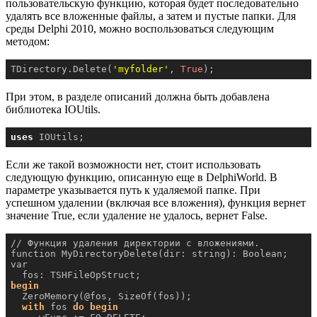
пользовательскую функцию, которая будет последовательно
удалять все вложенные файлы, а затем и пустые папки. Для
среды Delphi 2010, можно воспользоваться следующим
методом:
TDirectory.Delete(
'myfolder'
, 
True
);
При этом, в разделе описаний должна быть добавлена
библиотека IOUtils.
uses
 IOUtils;
Если же такой возможности нет, стоит использовать
следующую функцию, описанную еще в DelphiWorld. В
параметре указывается путь к удаляемой папке. При
успешном удалении (включая все вложения), функция вернет
значение True, если удаление не удалось, вернет False.
// Функция удаления директории с вложениями.

function MyDirectoryDelete(dir: string): Boolean;

var

begin
  ZeroMemory(@fos, SizeOf(fos));

with
 fos 
do
begin