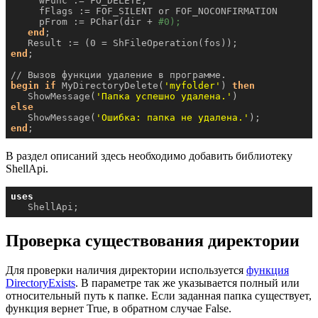
     wFunc := FO_DELETE;

     fFlags := FOF_SILENT or FOF_NOCONFIRMATION

     pFrom := PChar(dir + 
#0);
end
;

end
;

begin
if
 MyDirectoryDelete(
'myfolder'
) 
then
   ShowMessage(
'Папка успешно удалена.'
else
   ShowMessage(
'Ошибка: папка не удалена.'
end
;
В раздел описаний здесь необходимо добавить библиотеку
ShellApi.
uses
   ShellApi;
Проверка существования директории
Для проверки наличия директории используется
функция
DirectoryExists
. В параметре так же указывается полный или
относительный путь к папке. Если заданная папка существует,
функция вернет True, в обратном случае False.