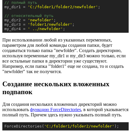
// полный путь
my_dir1 = 
'С:/folder1/folder2/newfolder'
;

// относительный путь
my_dir2 = 
'newfolder'
;

my_dir3 = 
'folder1/newfolder'
;

my_dir4 = 
' ../newfolder'
;
При использовании любой из указанных переменных,
параметром для любой команды создания папки, будет
создаваться только папка "newfolder". Создать директорию,
используя переменные my_dir1 и my_dir3 можно только, если
все остальные папки в директории уже существуют.
Например, если папка "'folder1" еще не создана, то и создать
"newfolder" так не получится.
Создание нескольких вложенных
подпапок
Для создания нескольких вложенных директорий можно
использовать
функцию ForceDirectories
, в которой указывается
полный путь. Причем здесь нужно указывать полный путь.
ForceDirectories(
'С:/folder1/folder2/newfolder'
);