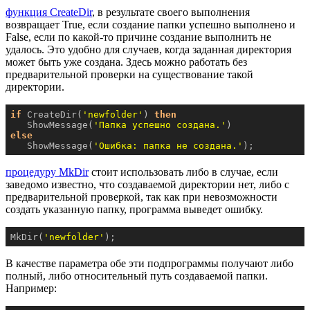
функция CreateDir
, в результате своего выполнения
возвращает True, если создание папки успешно выполнено и
False, если по какой-то причине создание выполнить не
удалось. Это удобно для случаев, когда заданная директория
может быть уже создана. Здесь можно работать без
предварительной проверки на существование такой
директории.
if
 CreateDir(
'newfolder'
) 
then
   ShowMessage(
'Папка успешно создана.'
else
   ShowMessage(
'Ошибка: папка не создана.'
);
процедуру MkDir
стоит использовать либо в случае, если
заведомо известно, что создаваемой директории нет, либо с
предварительной проверкой, так как при невозможности
создать указанную папку, программа выведет ошибку.
MkDir(
'newfolder'
);
В качестве параметра обе эти подпрограммы получают либо
полный, либо относительный путь создаваемой папки.
Например: