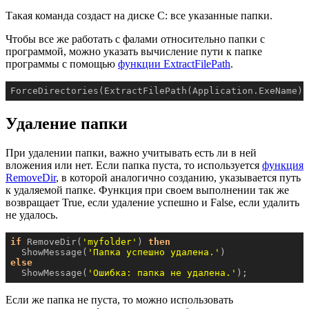
Такая команда создаст на диске C: все указанные папки.
Чтобы все же работать с фалами относительно папки с
программой, можно указать вычисление пути к папке
программы с помощью
функции ExtractFilePath
.
ForceDirectories(ExtractFilePath(Application.ExeName) 
Удаление папки
При удалении папки, важно учитывать есть ли в ней
вложения или нет. Если папка пуста, то используется
функция
RemoveDir
, в которой аналогично созданию, указывается путь
к удаляемой папке. Функция при своем выполнении так же
возвращает True, если удаление успешно и False, если удалить
не удалось.
if
 RemoveDir(
'myfolder'
) 
then
  ShowMessage(
'Папка успешно удалена.'
else
  ShowMessage(
'Ошибка: папка не удалена.'
);
Если же папка не пуста, то можно использовать