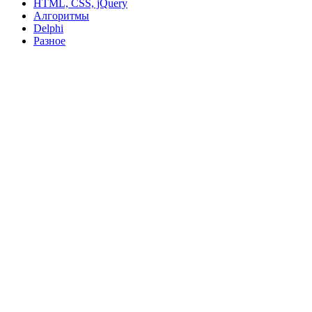
HTML, CSS, jQuery
Алгоритмы
Delphi
Разное